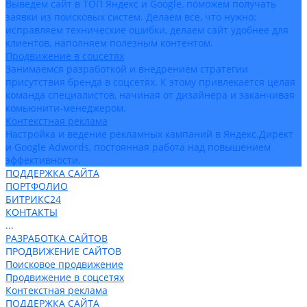
Выведем сайт в ТОП Яндекс и Google, поможем получать
заявки из поисковых систем. Делаем все, что нужно:
исправляем технические ошибки, делаем сайт удобнее для
клиентов, наполняем полезным контентом.
Продвижение в соцсетях
Занимаемся разработкой и внедрением стратегии
присутствия бренда в соцсетях. К этому привлекается целая
команда специалистов, начиная от дизайнера и заканчивая
комьюнити-менеджером.
Контекстная реклама
Настройка и ведение рекламных кампаний в Яндекс.Директ
и Google Adwords, постоянная работа над повышением
эффективности.
ПОДДЕРЖКА САЙТА
ПОРТФОЛИО
БИТРИКС24
КОНТАКТЫ
...
РАЗРАБОТКА САЙТОВ
ПРОДВИЖЕНИЕ САЙТОВ
Поисковое продвижение
Продвижение в соцсетях
Контекстная реклама
ПОДДЕРЖКА САЙТА