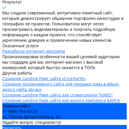
Результат
Мы создали современный, интуитивно понятный сайт,
который демонстрирует обширное портфолио киностудии и
географию её проектов. Пользователи могут легко
просматривать видеоматериалы и получать подробную
информацию о каждом проекте, что способствует
укреплению доверия и привлечению новых клиентов.
Оказанные услуги
Разработка интернет-магазина
Проанализировав особенности вашей целевой аудитории,
мы создадим для вас интернет-магазин с высокой
конверсией, который быстро окажется в ТОПе.
Другие работы
Создание Landing Page сайта «CinemaЧЕ»
Cоздание эксклюзивного сайта для продажи дома в абрау-
дюрсо «willa abrau»
Создание Landing Page сайта для стоматологии "КАВО"
Создание Landing Page сайта для жилого комплекса БАРСА
Новороссийск
+7 (989) 764-60-25
ул. Героев Десантников д. 23
Задайте вопрос специалисту!
Написать